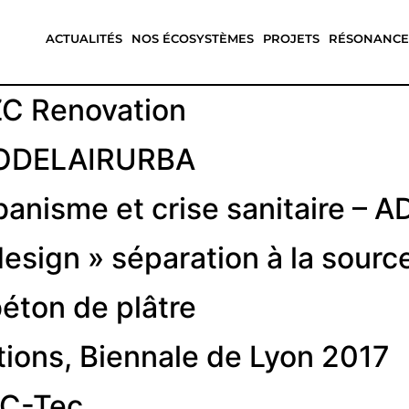
ACTUALITÉS
NOS ÉCOSYSTÈMES
PROJETS
RÉSONANCE
ZC Renovation
 MODELAIRURBA
banisme et crise sanitaire – 
design » séparation à la sourc
béton de plâtre
tions, Biennale de Lyon 2017
EC-Tec