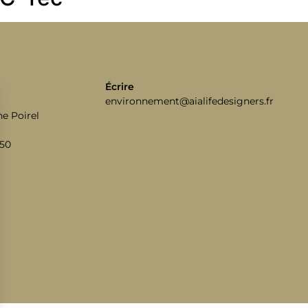
Écrire
environnement@aialifedesigners.fr
e Poirel
 50