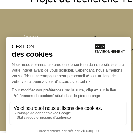
Angers
Angers
La Station A
Bordeaux
14 Boulevard Yvonn
Lyon
49000 Angers
Marseille
T +33 (0)2 41 36 88
Nantes
Paris
contact@aialifedesigners.fr
presse@aialifedesigners.fr
mentions légales
égalité femmes - hommes