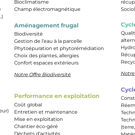
Bioclimatisme
récup
e
Champ électromagnétique
Sociol
.)
Cycl
Aménagement frugal
Qualit
Biodiversité
altern
Gestion de l’eau à la parcelle
Hydr
Phytoépuration et phytorémédiation
Récup
Choix des plantes, allergies
Recyc
Confort espaces extérieurs
Notre 
Notre Offre Biodiversité
Cycl
Performance en exploitation
Const
Coût global
Réemp
eur)
Entretien et maintenance
Techn
Mise en exploitation
Techn
Chantier éco-géré
(terre,
Déchets d’activités
Matér