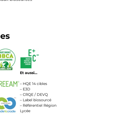
les
Et aussi…
– HQE 14 cibles
– E3D
– CRQE / DEVQ
– Label biosourcé
– Référentiel Région
Lycée