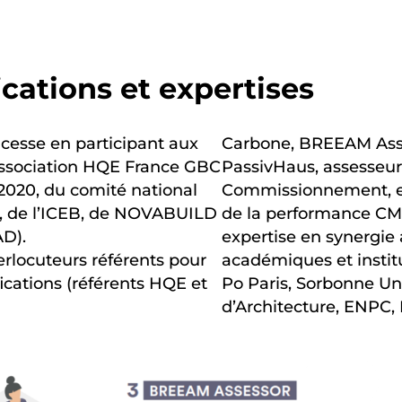
ications et expertises
 cesse en participant aux
Carbone, BREEAM Asse
’association HQE France GBC
PassivHaus, assesseurs
 2020, du comité national
Commissionnement, ex
e, de l’ICEB, de NOVABUILD
de la performance CM
AD).
expertise en synergie
erlocuteurs référents pour
académiques et institu
ications (référents HQE et
Po Paris, Sorbonne Uni
d’Architecture, ENPC,