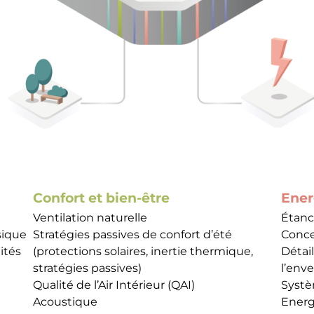
Confort et bien-être
Ener
e
Ventilation naturelle
Étanch
ysique
Stratégies passives de confort d’été
Conce
ités
(protections solaires, inertie thermique,
Détai
stratégies passives)
l’env
Qualité de l’Air Intérieur (QAI)
Systè
Acoustique
Energ