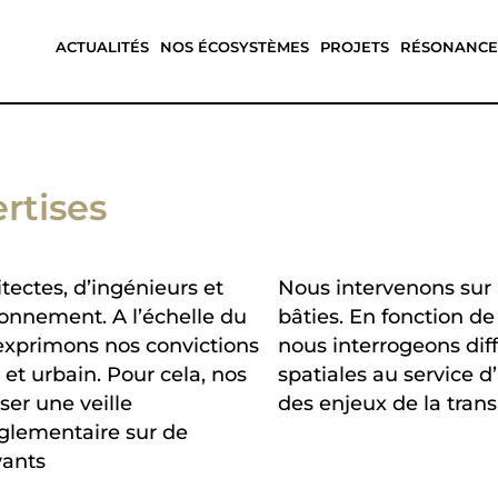
ACTUALITÉS
NOS ÉCOSYSTÈMES
PROJETS
RÉSONANCE
rtises
ectes, d’ingénieurs et
Nous intervenons sur 
ronnement. A l’échelle du
bâties. En fonction de
exprimons nos convictions
nous interrogeons dif
l et urbain. Pour cela, nos
spatiales au service d
ser une veille
des enjeux de la trans
églementaire sur de
vants