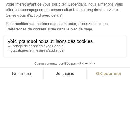
14 Boulevard
Yvonne Poirel
49000 Angers
T +33 (0)2 41 36
88 50
Écrire
environnement@aialifedesigners.fr
Bordeaux
Lyon
Marseille
Nantes
Paris
contact@aialifedesigners.fr