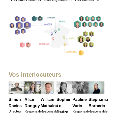
Vos interlocuteurs
Pauline
Simon
Alice
William
Sophie
Stéphania
Varin
Davies
Donguy
Mathalou
Le
Barbério
Responsable
Directeur
Responsable
Responsable
Responsable
Cadre