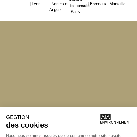
| Bordeaux
| Lyon
| Nantes et
| Marseille
Responsable
Angers
| Paris
Angers
Angers
La Station A