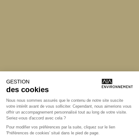
Angers
Angers
La Station A
14 Boulevard
Yvonne Poirel