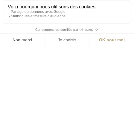
49000 Angers
T +33 (0)2 41 36
88 50
Écrire
environnement@aialifedesigners.fr
Bordeaux
Lyon
Marseille
Nantes
Paris
contact@aialifedesigners.fr
presse@aialifedesigners.fr
mentions légales