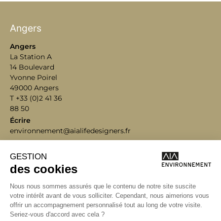
Angers
Angers
La Station A
14 Boulevard
Yvonne Poirel
49000 Angers
T +33 (0)2 41 36
88 50
Écrire
environnement@aialifedesigners.fr
Bordeaux
Lyon
Marseille
Nantes