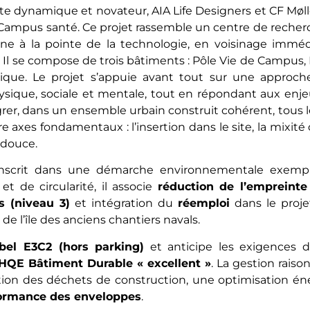
e dynamique et novateur, AIA Life Designers et CF Mølle
 Campus santé. Ce projet rassemble un centre de recherc
e à la pointe de la technologie, en voisinage imméd
lle. Il se compose de trois bâtiments : Pôle Vie de Campu
ique. Le projet s’appuie avant tout sur une approche
que, sociale et mentale, tout en répondant aux enj
tégrer, dans un ensemble urbain construit cohérent, tous 
re axes fondamentaux : l’insertion dans le site, la mixité
 douce.
nscrit dans une démarche environnementale exempla
et de circularité, il associe
réduction de l’empreinte
s (niveau 3)
et intégration du
réemploi
dans le projet
e l’île des anciens chantiers navals.
abel E3C2 (hors parking)
et anticipe les exigences 
HQE Bâtiment Durable « excellent »
. La gestion rais
ation des déchets de construction, une optimisation éne
ormance des enveloppes
.