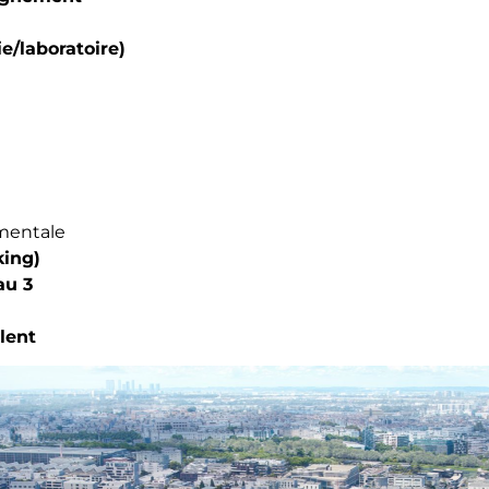
e/laboratoire)
mentale
king)
au 3
lent