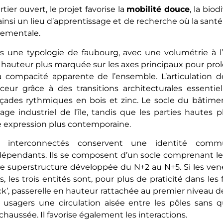
er ouvert, le projet favorise la
mobilité douce
, la biodi
t ainsi un lieu d’apprentissage et de recherche où la sa
nementale.
ans une typologie de faubourg, avec une volumétrie à l
 hauteur plus marquée sur les axes principaux pour prol
la compacité apparente de l’ensemble. L’articulation 
ceur grâce à des transitions architecturales essentiel
açades rythmiques en bois et zinc. Le socle du bâtimen
ge industriel de l’île, tandis que les parties hautes p
 expression plus contemporaine.
ts interconnectés conservent une identité com
épendants. Ils se composent d’un socle comprenant le
e superstructure développée du N+2 au N+5. Si les venel
s, les trois entités sont, pour plus de praticité dans les
eck’, passerelle en hauteur rattachée au premier niveau
 usagers une circulation aisée entre les pôles sans qu
chaussée. Il favorise également les interactions.