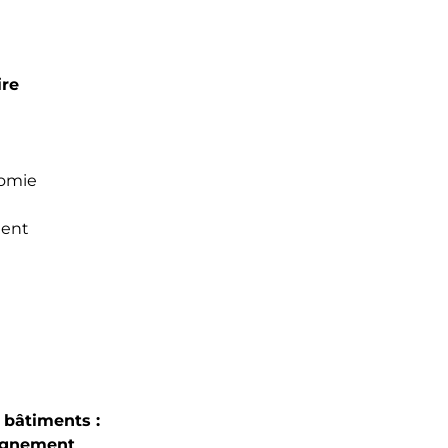
ire
nomie
ment
 bâtiments :
ignement