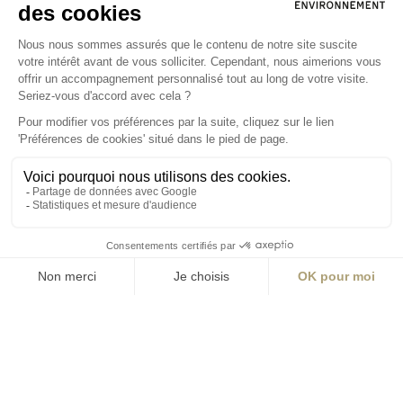
Angers
Angers
La Station A
14 Boulevard
Yvonne Poirel
49000 Angers
T +33 (0)2 41 36
88 50