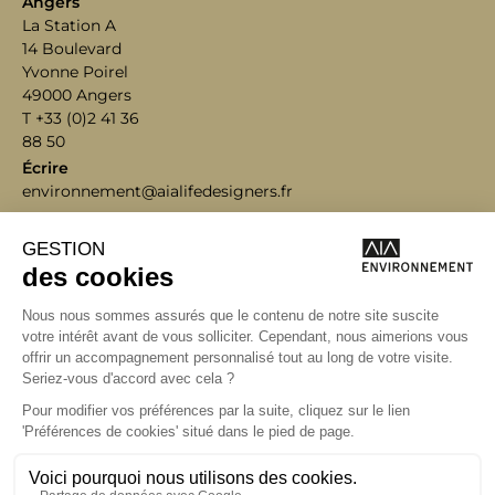
Angers
La Station A
14 Boulevard
Yvonne Poirel
49000 Angers
T +33 (0)2 41 36
88 50
Écrire
environnement@aialifedesigners.fr
Bordeaux
Lyon
Marseille
Nantes
Paris