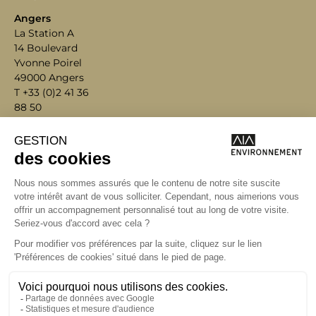
Angers
La Station A
14 Boulevard
Yvonne Poirel
49000 Angers
T +33 (0)2 41 36
88 50
Écrire
environnement@aialifedesigners.fr
Bordeaux
Lyon
Marseille
Nantes
Paris