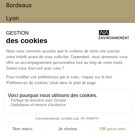
Bordeaux
Lyon
Marseille
Nantes
Paris
contact@aialifedesigners.fr
presse@aialifedesigners.fr
mentions légales
égalité femmes - hommes