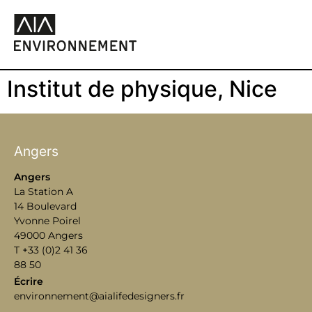
Institut de physique, Nice
Angers
Angers
La Station A
14 Boulevard
Yvonne Poirel
49000 Angers
T +33 (0)2 41 36
88 50
Écrire
environnement@aialifedesigners.fr