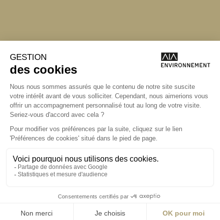
Angers
Angers
La Station A
14 Boulevard
Yvonne Poirel
49000 Angers
T +33 (0)2 41 36
88 50
Écrire