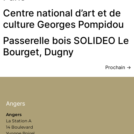
Centre national d’art et de
culture Georges Pompidou
Passerelle bois SOLIDEO Le
Bourget, Dugny
Prochain
→
Angers
Angers
La Station A
14 Boulevard
Yvonne Poirel