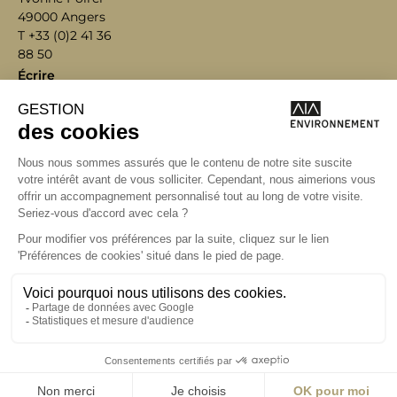
49000 Angers
T +33 (0)2 41 36
88 50
Écrire
environnement@aialifedesigners.fr
Bordeaux
Lyon
Marseille
Nantes
Paris
contact@aialifedesigners.fr
presse@aialifedesigners.fr
mentions légales