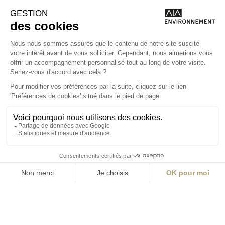
Angers
Angers
La Station A
14 Boulevard
Yvonne Poirel
49000 Angers
T +33 (0)2 41 36
88 50
Écrire
environnement@aialifedesigners.fr
Bordeaux
Lyon
Marseille
Nantes