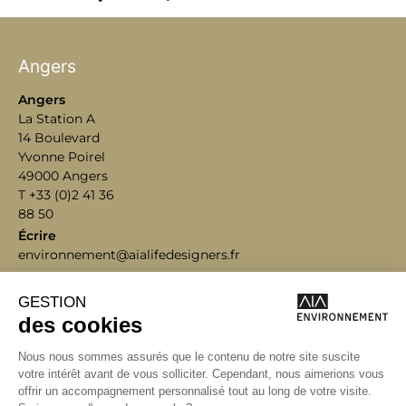
Angers
Angers
La Station A
14 Boulevard
Yvonne Poirel
49000 Angers
T +33 (0)2 41 36
88 50
Écrire
environnement@aialifedesigners.fr
Bordeaux
Lyon
Marseille