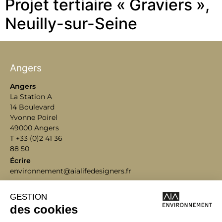
Projet tertiaire « Graviers »,
Neuilly-sur-Seine
Angers
Angers
La Station A
14 Boulevard
Yvonne Poirel
49000 Angers
T +33 (0)2 41 36
88 50
Écrire
environnement@aialifedesigners.fr
Bordeaux
Lyon