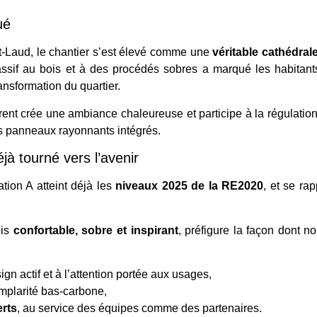
ué
-Laud, le chantier s’est élevé comme une
véritable cathédral
sif au bois et à des procédés sobres a marqué les habitants
ransformation du quartier.
parent crée une ambiance chaleureuse et participe à la régulatio
les panneaux rayonnants intégrés.
jà tourné vers l’avenir
tion A atteint déjà les
niveaux 2025 de la RE2020
, et se ra
ois
confortable, sobre et inspirant
, préfigure la façon dont n
ign actif et à l’attention portée aux usages,
emplarité bas-carbone,
erts
, au service des équipes comme des partenaires.