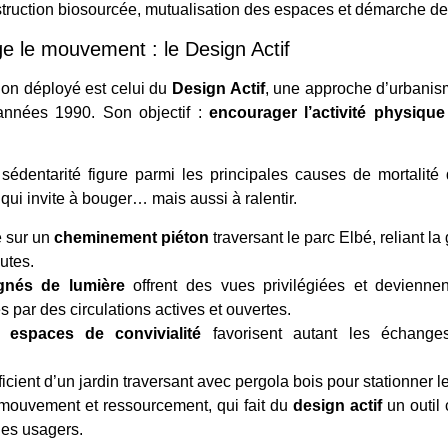
nstruction biosourcée, mutualisation des espaces et démarche de
ge le mouvement : le Design Actif
ion déployé est celui du
Design Actif
, une approche d’urbanism
années 1990. Son objectif :
encourager l’activité physique
édentarité figure parmi les principales causes de mortalité 
qui invite à bouger… mais aussi à ralentir.
e sur un
cheminement piéton
traversant le parc Elbé, reliant l
utes.
ignés de lumière
offrent des vues privilégiées et deviennen
 par des circulations actives et ouvertes.
 espaces de convivialité
favorisent autant les échang
cient d’un jardin traversant avec pergola bois pour stationner l
e mouvement et ressourcement, qui fait du
design actif
un outil 
 des usagers.