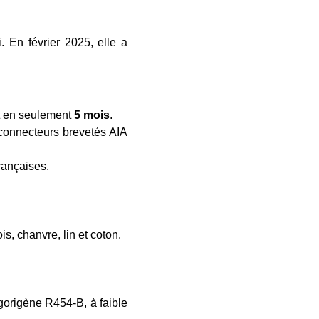
. En février 2025, elle a
t en seulement
5 mois
.
(connecteurs brevetés AIA
rançaises.
s, chanvre, lin et coton.
igorigène R454-B, à faible