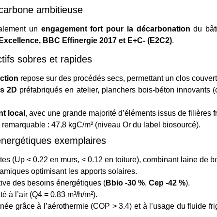
carbone ambitieuse
galement un
engagement fort pour la décarbonation
du bâti
xcellence, BBC Effinergie 2017 et E+C- (E2C2)
.
ifs sobres et rapides
ction
repose sur des procédés secs, permettant un clos couver
is 2D
préfabriqués en atelier, planchers bois-béton innovants 
t local
, avec une grande majorité d’éléments issus de filières f
remarquable : 47,8 kgC/m² (niveau Or du label biosourcé).
nergétiques exemplaires
es (Up < 0.22 en murs, < 0.12 en toiture), combinant laine de boi
amiques optimisant les apports solaires.
tive des besoins énergétiques (
Bbio -30 %
,
Cep -42 %
).
é à l’air (Q4 = 0.83 m³/h/m²).
ée grâce à l’aérothermie (COP > 3.4) et à l’usage du fluide fr