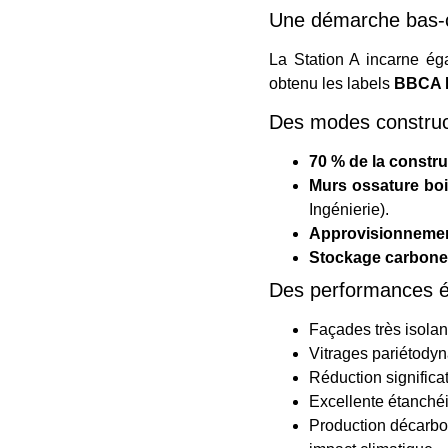
Une démarche bas-
La Station A incarne é
obtenu les labels
BBCA E
Des modes construct
70 % de la constru
Murs ossature bo
Ingénierie).
Approvisionnemen
Stockage carbone
Des performances é
Façades très isolant
Vitrages pariétodyn
Réduction significa
Excellente étanchéit
Production décarbon