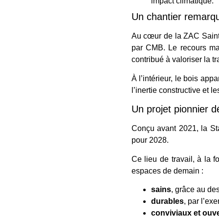
impact climatique.
Un chantier remarq
Au cœur de la ZAC Saint
par CMB. Le recours mas
contribué à valoriser la t
À l’intérieur, le bois ap
l’inertie constructive et 
Un projet pionnier dé
Conçu avant 2021, la Sta
pour 2028.
Ce lieu de travail, à la f
espaces de demain :
sains
, grâce au des
durables
, par l’ex
conviviaux et ouv