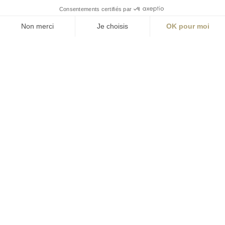
Angers
La Station A
14 Boulevard
Yvonne Poirel
49000 Angers
T +33 (0)2 41 36
88 50
Écrire
environnement@aialifedesigners.fr
Bordeaux
Lyon
Marseille
Nantes
Paris