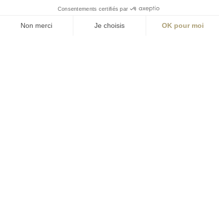
Bordeaux
Lyon
Marseille
Nantes
Paris
contact@aialifedesigners.fr
presse@aialifedesigners.fr
mentions légales
égalité femmes - hommes