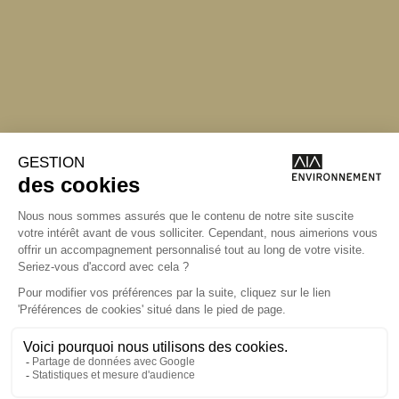
Angers
Angers
La Station A
14 Boulevard
Yvonne Poirel
49000 Angers
T +33 (0)2 41 36
88 50
Écrire
environnement@aialifedesigners.fr