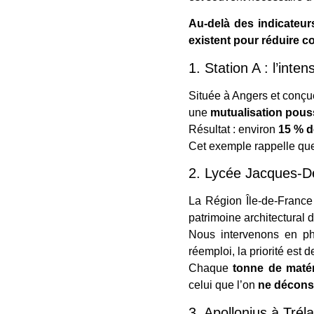
Au-delà des indicateur
existent pour réduire co
1. Station A : l’int
Située à Angers et conçu
une
mutualisation pou
Résultat : environ
15 % d
Cet exemple rappelle q
2. Lycée Jacques-De
La Région Île-de-Franc
patrimoine architectural 
Nous intervenons en 
réemploi, la priorité est 
Chaque
tonne de maté
celui que l’on
ne déconst
3. Apollonius à Trél