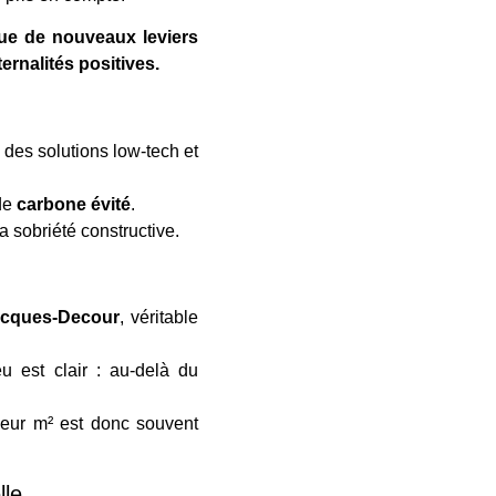
que de nouveaux leviers
ernalités positives.
e des solutions low-tech et
de
carbone évité
.
a sobriété constructive.
Jacques-Decour
, véritable
eu est clair : au-delà du
leur m² est donc souvent
lle