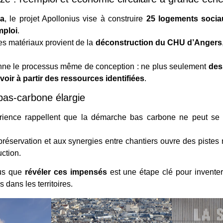
ha
, le projet Apollonius vise à construire
25 logements socia
mploi
.
es matériaux provient de la
déconstruction du CHU d’Angers
nne le processus même de conception : ne plus seulement
des
oir à partir des ressources identifiées
.
bas-carbone élargie
érience rappellent que la démarche bas carbone ne peut se l
 préservation et aux synergies entre chantiers ouvre des pistes 
uction.
us que
révéler ces impensés
est une étape clé pour invente
 dans les territoires.