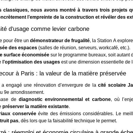
s classiques, nous avons montré à travers trois projets 
ncrètement l’empreinte de la construction et révéler des ext
ensité d’usage comme levier carbone
e pour être un
démonstrateur de frugalité
, la Station A explor
ssée des espaces
(salles de réunion, serveurs, workcafé, etc.).
e surface économisée
sur le programme bureaux, soit autant 
ue
l’optimisation des usages
est une dimension essentielle de l
cour à Paris : la valeur de la matière préservée
e a engagé une rénovation d’envergure de la
cité scolaire 
du 9e arrondissement.
phase de
diagnostic environnemental et carbone
, où l’enj
de
préserver la matière existante
.
riaux conservée
évite des émissions considérables. Le meil
ruit pas
, dès lors que la faisabilité technique le permet.
azé : réemploi et économie circulaire à grande éche