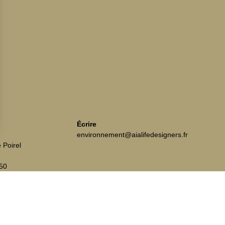
Écrire
environnement@aialifedesigners.fr
 Poirel
 50