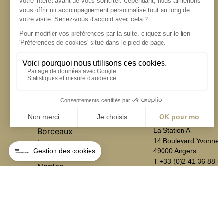
Angers
Angers
Bordeaux
La Station A
14 Boulevard Yvonne
Lyon
49000 Angers
Marseille
T +33 (0)2 41 36 88
Nantes
Paris
contact@aialifedesigners.fr
presse@aialifedesigners.fr
mentions légales