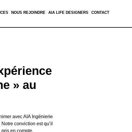
NCES
NOUS REJOINDRE
AIA LIFE DESIGNERS
CONTACT
expérience
ne » au
animer avec AIA Ingénierie
otre conviction est qu’il
u pris en compte.