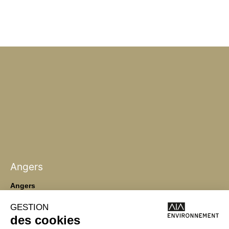
Angers
Angers
La Station A
14 Boulevard
Yvonne Poirel
49000 Angers