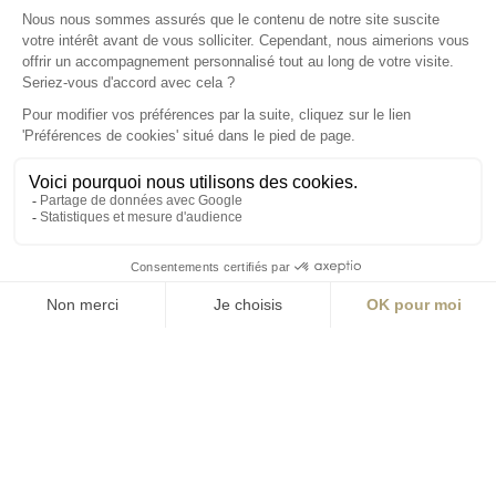
T +33 (0)2 41 36
88 50
Écrire
environnement@aialifedesigners.fr
Bordeaux
Lyon
Marseille
Nantes
Paris
contact@aialifedesigners.fr
presse@aialifedesigners.fr
mentions légales