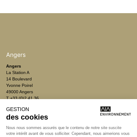
Angers
Angers
La Station A
14 Boulevard
Yvonne Poirel
49000 Angers
T +33 (0)2 41 36
88 50
Écrire
environnement@aialifedesigners.fr
Bordeaux