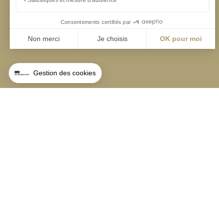
Angers
Angers
Bordeaux
La Station A
14 Boulevard Yvonne
Lyon
49000 Angers
Marseille
T +33 (0)2 41 36 88
Nantes
Paris