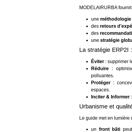
MODELAIRURBA fournit aux
une
méthodologie
des
retours d’exp
des
recommandatio
une
stratégie glob
La stratégie ERP2I 
Éviter
: supprimer l
Réduire
: optimis
polluantes.
Protéger
: concevo
espaces.
Inciter & Informer
:
Urbanisme et qualité 
Le guide met en lumière de
un
front bâti
peut 