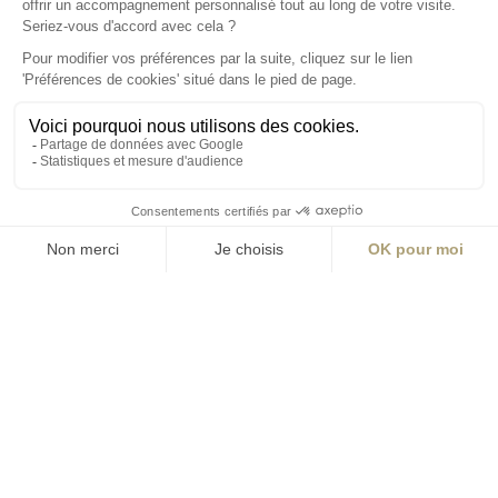
Angers
La Station A
14 Boulevard
Yvonne Poirel
49000 Angers
T +33 (0)2 41 36
88 50
Écrire
environnement@aialifedesigners.fr
Bordeaux
Lyon
Marseille
Nantes
Paris