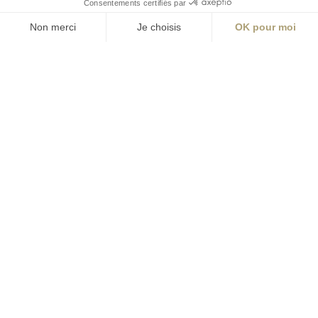
T +33 (0)2 41 36
88 50
Écrire
environnement@aialifedesigners.fr
Bordeaux
Lyon
Marseille
Nantes
Paris
contact@aialifedesigners.fr
presse@aialifedesigners.fr
mentions légales
égalité femmes - hommes