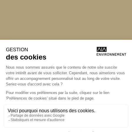
Angers
Angers
La Station A
14 Boulevard
Yvonne Poirel
49000 Angers