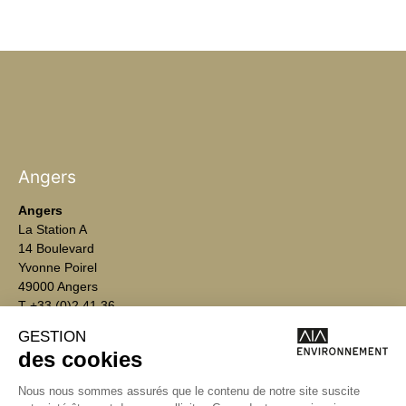
Angers
Angers
La Station A
14 Boulevard
Yvonne Poirel
49000 Angers
T +33 (0)2 41 36
88 50
Écrire
environnement@aialifedesigners.fr
Bordeaux