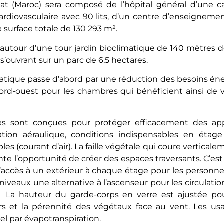
t (Maroc) sera composé de l’hôpital général d’une cap
 cardiovasculaire avec 90 lits, d’un centre d’enseignem
 surface totale de 130 293 m².
 autour d’une tour jardin bioclimatique de 140 mètres d
s’ouvrant sur un parc de 6,5 hectares.
atique passe d’abord par une réduction des besoins é
 nord-ouest pour les chambres qui bénéficient ainsi de v
s sont conçues pour protéger efficacement des appo
ation aéraulique, conditions indispensables en étage
s (courant d’air). La faille végétale qui coure vertica
nte l’opportunité de créer des espaces traversants. C’e
’accès à un extérieur à chaque étage pour les personne
iveaux une alternative à l’ascenseur pour les circulations
e. La hauteur du garde-corps en verre est ajustée pou
rs et la pérennité des végétaux face au vent. Les usa
el par évapotranspiration.