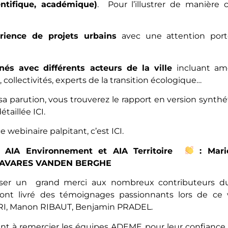
ientifique, académique)
. Pour l’illustrer de manière c
rience de projets urbains
avec une attention porté
és avec différents acteurs de la ville
incluant amé
 collectivités, experts de la transition écologique…
sa parution, vous trouverez le rapport en version synth
détaillée
ICI.
ce webinaire palpitant, c’est
ICI
.
t AIA Environnement et AIA Territoire
: Mari
 TAVARES VANDEN BERGHE
ser un grand merci aux nombreux contributeurs du 
ont livré des témoignages passionnants lors de ce 
RI, Manon RIBAUT, Benjamin PRADEL.
 à remercier les équipes ADEME pour leur confiance (