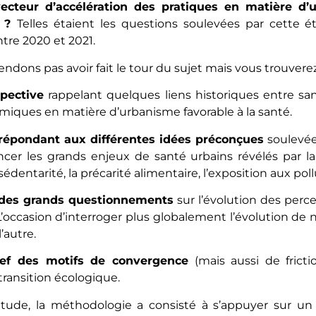
vecteur d’accélération des pratiques en matière d’
é ?
Telles étaient les questions soulevées par cett
re 2020 et 2021.
endons pas avoir fait le tour du sujet mais vous trouvere
pective
rappelant quelques liens historiques entre sa
miques en matière d’urbanisme favorable à la santé.
épondant aux différentes idées préconçues
soulevées
er les grands enjeux de santé urbains révélés par la cr
 sédentarité, la précarité alimentaire, l’exposition aux pol
 des grands questionnements
sur l’évolution des perce
’occasion d’interroger plus globalement l’évolution de no
’autre.
ief des motifs de convergence
(mais aussi de fricti
 transition écologique.
étude, la méthodologie a consisté à s’appuyer sur u