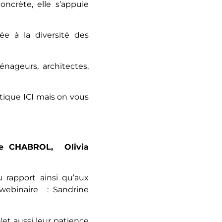
oncrète, elle s’appuie
e à la diversité des
nageurs, architectes,
étique
ICI
mais on vous
e CHABROL, Olivia
rapport ainsi qu’aux
webinaire : Sandrine
et aussi leur patience