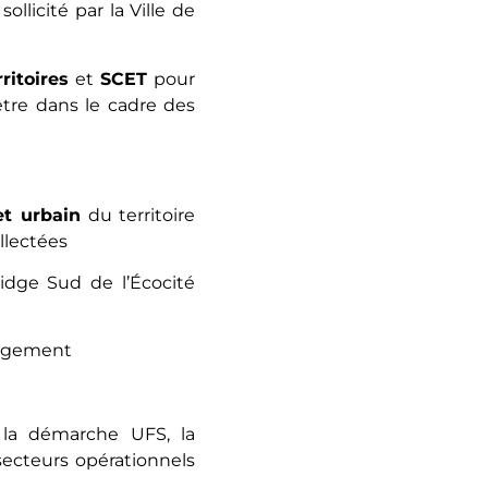
licité par la Ville de
ritoires
et
SCET
pour
être dans le cadre des
et urbain
du territoire
llectées
ridge Sud de l’Écocité
nagement
 la démarche UFS, la
ecteurs opérationnels