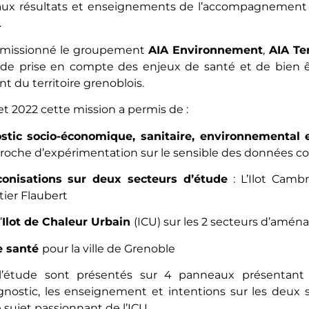
paux résultats et enseignements de l’accompagnement sol
.
 a missionné le groupement
AIA Environnement
,
AIA Ter
e de prise en compte des enjeux de santé et de bien 
 du territoire grenoblois.
et 2022 cette mission a permis de :
stic socio-économique, sanitaire, environnemental 
oche d’expérimentation sur le sensible des données co
conisations sur deux secteurs d’étude
: L’Ilot Camb
tier Flaubert
’
Ilot de Chaleur Urbain
(ICU) sur les 2 secteurs d’amé
e santé
pour la ville de Grenoble
l’étude sont présentés sur 4 panneaux présentant
nostic, les enseignement et intentions sur les deux s
e sujet passionnant de l’ICU.