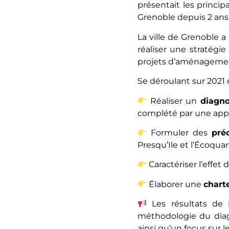
présentait les princi
Grenoble depuis 2 ans
La ville de Grenoble
réaliser une stratégi
projets d’aménagement
Se déroulant sur 2021 
Réaliser un
diagno
complété par une appr
Formuler des
pré
Presqu’Ile et l’Écoquar
Caractériser l’effet d
Élaborer une
chart
Les résultats de 
méthodologie du diag
ainsi qu’un focus sur l