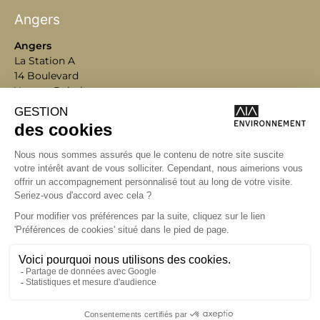
Angers
Angers
La Station A
14 Boulevard
Yvonne Poirel
49000 Angers
T +33 (0)2 41 36
88 50
Écrire
environnement@aialifedesigners.fr
Bordeaux
Lyon
Marseille
Nantes
Paris