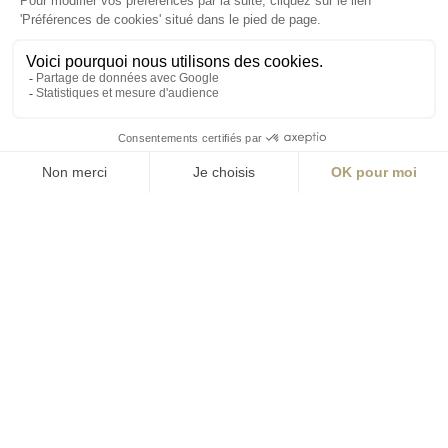
Angers
Angers
La Station A
14 Boulevard
Yvonne Poirel
49000 Angers
T +33 (0)2 41 36
88 50
Écrire
environnement@aialifedesigners.fr
Bordeaux
Lyon
Marseille