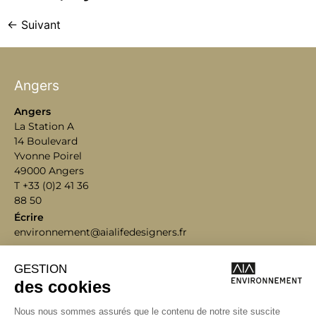
←
Suivant
Angers
Angers
La Station A
14 Boulevard
Yvonne Poirel
49000 Angers
T +33 (0)2 41 36
88 50
Écrire
environnement@aialifedesigners.fr
Bordeaux
Lyon