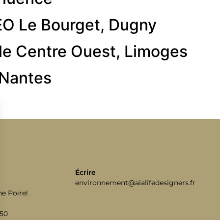
EO Le Bourget, Dugny
ole Centre Ouest, Limoges
 Nantes
Écrire
environnement@aialifedesigners.fr
e Poirel
 50