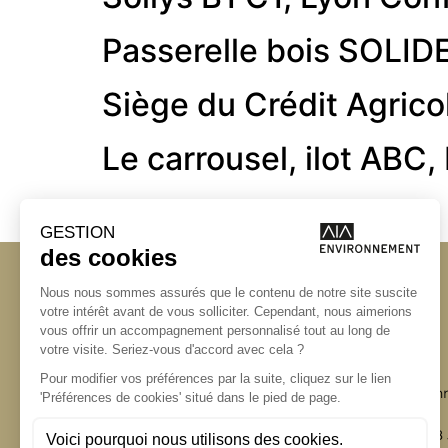
Passerelle bois SOLID
Siège du Crédit Agric
Le carrousel, ilot ABC,
←
Suivant
Angers
Angers
La Station A
Bordeaux
14 Boulevard Yvonn
Lyon
49000 Angers
Marseille
T +33 (0)2 41 36 88
Nantes