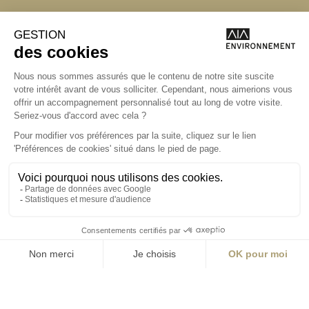
Angers
Angers
La Station A
14 Boulevard
Yvonne Poirel
49000 Angers
T +33 (0)2 41 36
88 50
Écrire
environnement@aialifedesigners.fr
Bordeaux