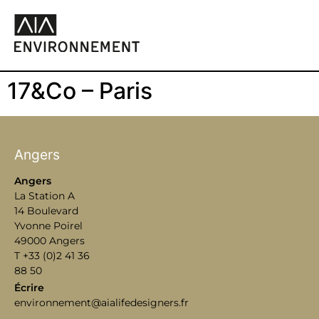
17&Co – Paris
Angers
Angers
La Station A
14 Boulevard
Yvonne Poirel
49000 Angers
T +33 (0)2 41 36
88 50
Écrire
environnement@aialifedesigners.fr