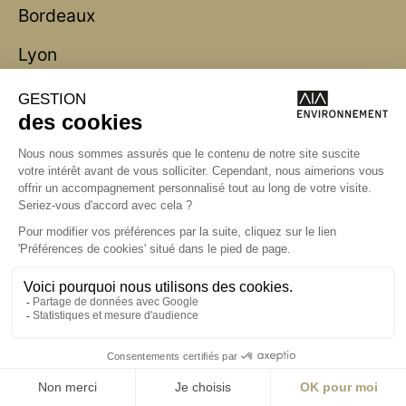
Bordeaux
Lyon
Marseille
Nantes
Paris
contact@aialifedesigners.fr
presse@aialifedesigners.fr
mentions légales
égalité femmes - hommes