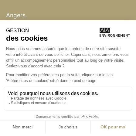
Angers
Angers
La Station A
14 Boulevard
Yvonne Poirel
49000 Angers
T +33 (0)2 41 36
88 50
Écrire
environnement@aialifedesigners.fr
Bordeaux
Lyon
Marseille
Nantes