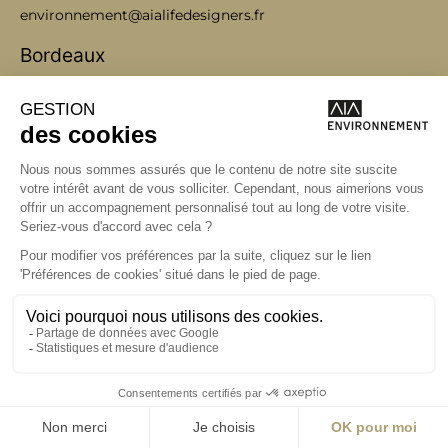
environnement@aialifedesigners.fr
Bordeaux
Lyon
Marseille
Nantes
Paris
contact@aialifedesigners.fr
presse@aialifedesigners.fr
mentions légales
égalité femmes - hommes