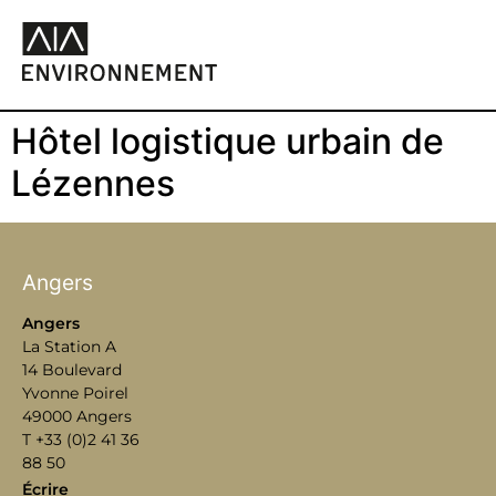
Hôtel logistique urbain de
Lézennes
Angers
Angers
La Station A
14 Boulevard
Yvonne Poirel
49000 Angers
T +33 (0)2 41 36
88 50
Écrire