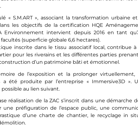
.
lé « S.M.ART », associant la transformation urbaine et 
dans les objectifs de la certification HQE Aménageme
AIA Environnement intervient depuis 2016 en tant 
facultés (superficie globale 6,6 hectares).
que inscrite dans le tissu associatif local, contribue à
tier pour les riverains et les différentes parties prenant
déconstruction d’un patrimoine bâti et émotionnel.
moire de l’exposition et la prolonger virtuellement
 a été produite par l’entreprise « Immersive3D ». Un
e possible au
lien suivant.
ase réalisation de la ZAC s’inscrit dans une démarche d
ar une préfiguration de l’espace public, une communi
 drastique d’une charte de chantier, le recyclage in s
démolition.