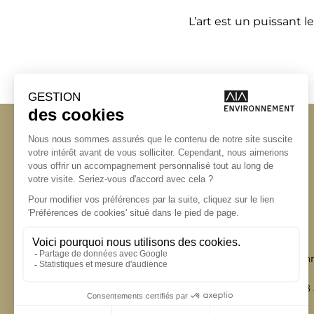
L’
art
est un puissant le
Angers
Angers
La Station A
Bordeaux
14 Boulevard Yvonn
Lyon
49000 Angers
Marseille
T +33 (0)2 41 36 88
Nantes
Paris