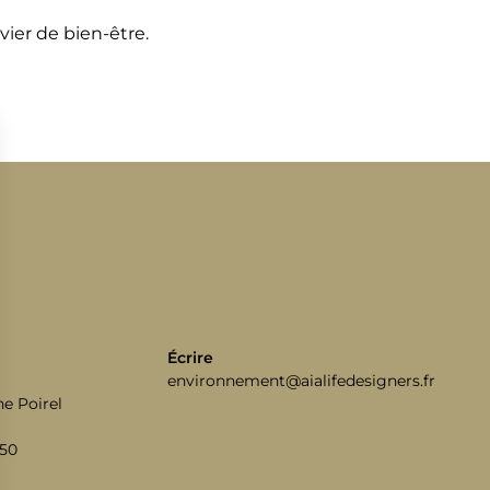
vier de bien-être.
Écrire
environnement@aialifedesigners.fr
e Poirel
 50