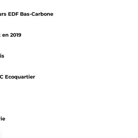
ours EDF Bas-Carbone
 en 2019
is
AC Ecoquartier
rie