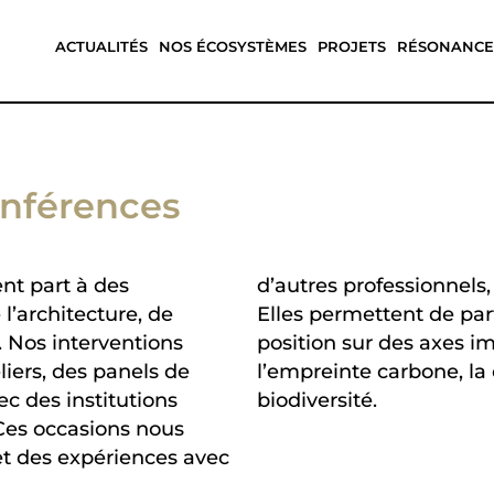
ACTUALITÉS
NOS ÉCOSYSTÈMES
PROJETS
RÉSONANCE
onférences
nt part à des
 notre approche.
’architecture, de
ussions et prises de
. Nos interventions
mme la réduction de
liers, des panels de
 la préservation de la
ec des institutions
biodiversité.
Ces occasions nous
t des expériences avec