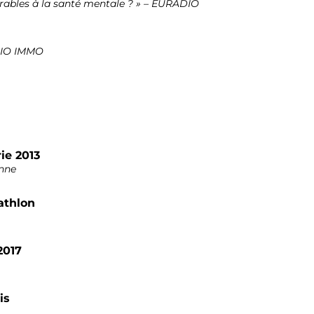
orables à la santé mentale ? » – EURADIO
ADIO IMMO
rie 2013
onne
athlon
2017
is