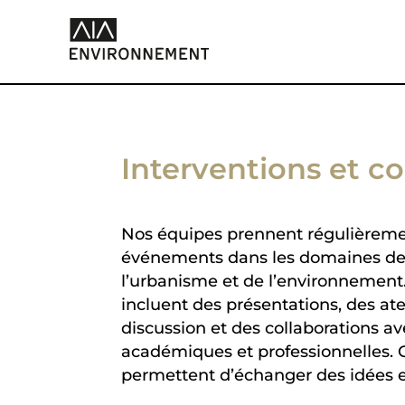
Interventions et c
Nos équipes prennent régulièreme
d’autres professionnels, ce qui enrichit
événements dans les domaines de l
Elles permettent de participer aux disc
l’urbanisme et de l’environnement
position sur des axes importants co
incluent des présentations, des ate
l’empreinte carbone, la circularité et
discussion et des collaborations av
académiques et professionnelles. 
permettent d’échanger des idées e