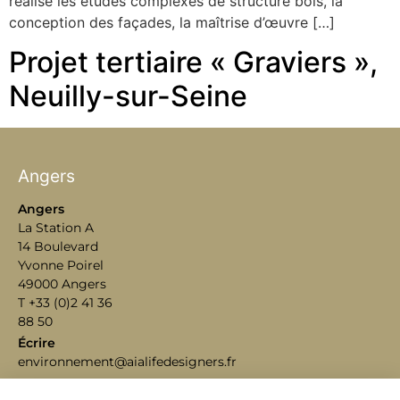
réalisé les études complexes de structure bois, la
conception des façades, la maîtrise d’œuvre […]
Projet tertiaire « Graviers »,
Neuilly-sur-Seine
Angers
Angers
La Station A
14 Boulevard
Yvonne Poirel
49000 Angers
T +33 (0)2 41 36
88 50
Écrire
environnement@aialifedesigners.fr
Bordeaux