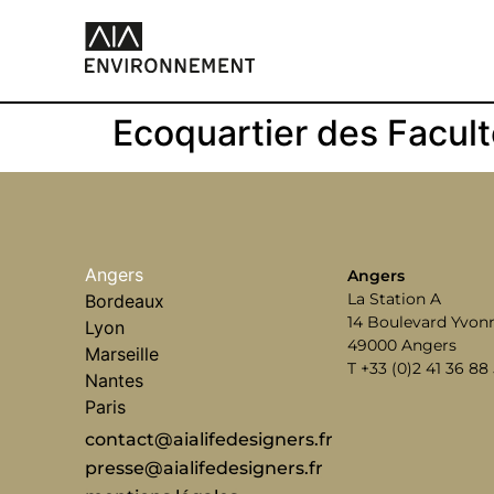
Ecoquartier des Facul
Angers
Angers
La Station A
Bordeaux
14 Boulevard Yvonn
Lyon
49000 Angers
Marseille
T +33 (0)2 41 36 88
Nantes
Paris
contact@aialifedesigners.fr
presse@aialifedesigners.fr