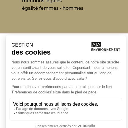
mentions légales
égalité femmes - hommes