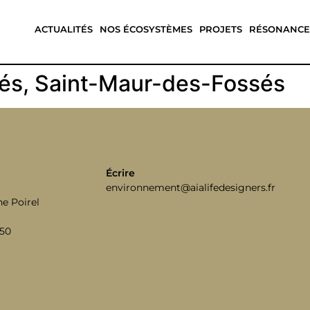
ACTUALITÉS
NOS ÉCOSYSTÈMES
PROJETS
RÉSONANCE
tés, Saint-Maur-des-Fossés
Écrire
environnement@aialifedesigners.fr
e Poirel
 50