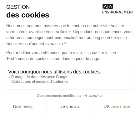
La Station A
14 Boulevard
Yvonne Poirel
49000 Angers
T +33 (0)2 41 36
88 50
Écrire
environnement@aialifedesigners.fr
Bordeaux
Lyon
Marseille
Nantes
Paris
contact@aialifedesigners.fr