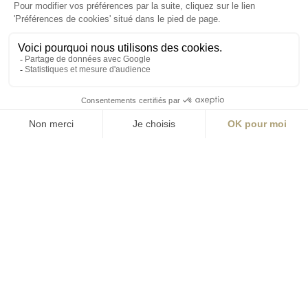
La Station A
14 Boulevard
Yvonne Poirel
49000 Angers
T +33 (0)2 41 36
88 50
Écrire
environnement@aialifedesigners.fr
Bordeaux
Lyon
Marseille
Nantes
Paris
contact@aialifedesigners.fr