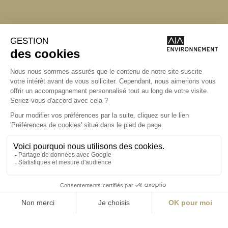
Angers
Angers
La Station A
14 Boulevard
Yvonne Poirel
49000 Angers
T +33 (0)2 41 36