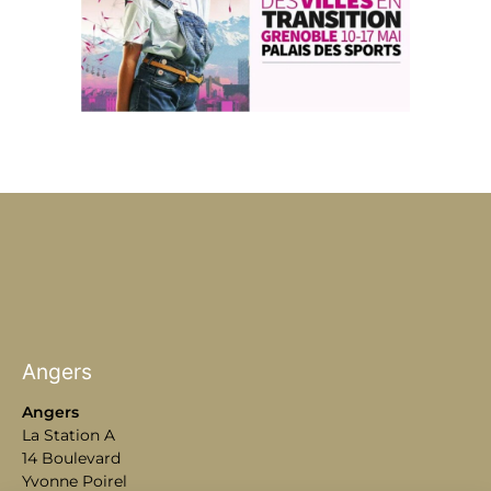
Angers
Angers
La Station A
14 Boulevard
Yvonne Poirel