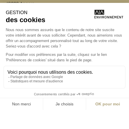
49000 Angers
T +33 (0)2 41 36
88 50
Écrire
environnement@aialifedesigners.fr
Bordeaux
Lyon
Marseille
Nantes
Paris
contact@aialifedesigners.fr
presse@aialifedesigners.fr
mentions légales